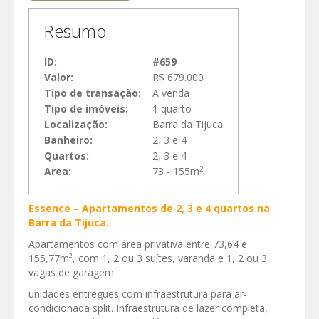
Resumo
ID:
#659
Valor:
R$ 679.000
Tipo de transação:
A venda
Tipo de imóveis:
1 quarto
Localização:
Barra da Tijuca
Banheiro:
2, 3 e 4
Quartos:
2, 3 e 4
2
Area:
73 - 155m
Essence – Apartamentos de 2, 3 e 4 quartos na
Barra da Tijuca.
Apartamentos com área privativa entre 73,64 e
155,77m², com 1, 2 ou 3 suítes, varanda e 1, 2 ou 3
vagas de garagem
unidades entregues com infraestrutura para ar-
condicionada split. Infraestrutura de lazer completa,