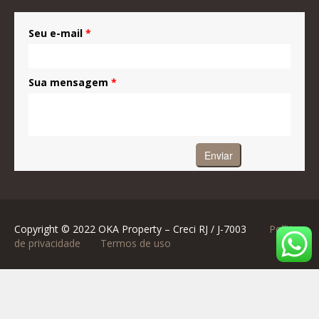
Seu e-mail
*
Sua mensagem
*
Copyright © 2022 OKA Property – Creci RJ / J-7003
Política
de privacidade
Termos de uso