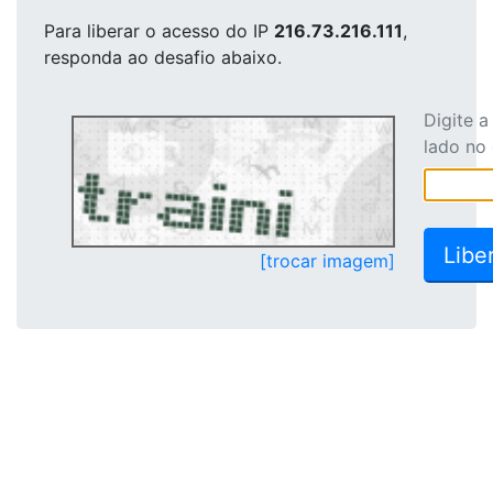
Para liberar o acesso
do IP
216.73.216.111
,
responda ao desafio abaixo.
Digite 
lado no
[trocar imagem]